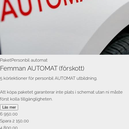
Paket
Personbil automat
Femman AUTOMAT (förskott)
5 körlektioner för personbil AUTOMAT utbildning.
Att köpa paketet garanterar inte plats i schemat utan ni måste
först kolla tillgängligheten.
Läs mer
Du kan närsomhelst under utbildningen skifta mellan manuell
6 950,00
och automat om du ångrar dig. Du behåller samma lektioner och
Spara 2 150,00
betalar inget extra.
4 800,00